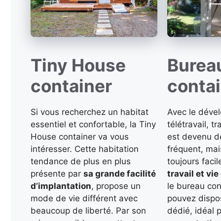
Tiny House
Burea
container
conta
Si vous recherchez un habitat
Avec le déve
essentiel et confortable, la Tiny
télétravail, tr
House container va vous
est devenu de
intéresser. Cette habitation
fréquent, mais
tendance de plus en plus
toujours facil
présente par
sa grande facilité
travail et vie
d’implantation
, propose un
le bureau con
mode de vie différent avec
pouvez dispos
beaucoup de liberté. Par son
dédié, idéal p