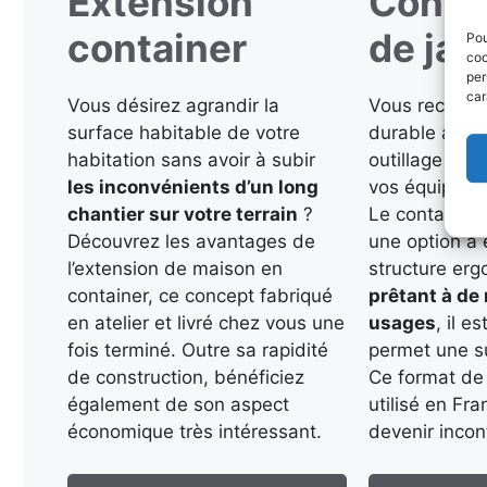
Extension
Contai
container
de jar
Pou
coo
per
car
Vous désirez agrandir la
Vous recherc
surface habitable de votre
durable afin 
habitation sans avoir à subir
outillage de 
les inconvénients d’un long
vos équipeme
chantier sur votre terrain
?
Le container a
Découvrez les avantages de
une option à 
l’extension de maison en
structure er
container, ce concept fabriqué
prêtant à d
en atelier et livré chez vous une
usages
, il e
fois terminé. Outre sa rapidité
permet une s
de construction, bénéficiez
Ce format de 
également de son aspect
utilisé en Fra
économique très intéressant.
devenir incon