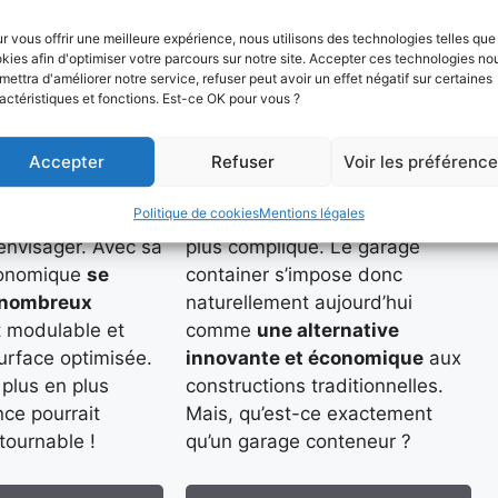
ner abri
Garage
din
container
r vous offrir une meilleure expérience, nous utilisons des technologies telles que
kies afin d'optimiser votre parcours sur notre site. Accepter ces technologies no
mettra d'améliorer notre service, refuser peut avoir un effet négatif sur certaines
actéristiques et fonctions. Est-ce OK pour vous ?
hez une solution
Face à la hausse constante du
de ranger votre
prix de l’immobilier et au
Accepter
Refuser
Voir les préférenc
jardinage ainsi que
manque d’espace dans nos
nts extérieurs ?
zones urbaines, protéger son
Politique de cookies
Mentions légales
bri de jardin est
véhicule devient de plus en
envisager. Avec sa
plus compliqué. Le garage
gonomique
se
container s’impose donc
e nombreux
naturellement aujourd’hui
st modulable et
comme
une alternative
urface optimisée.
innovante et économique
aux
plus en plus
constructions traditionnelles.
nce pourrait
Mais, qu’est-ce exactement
tournable !
qu’un garage conteneur ?