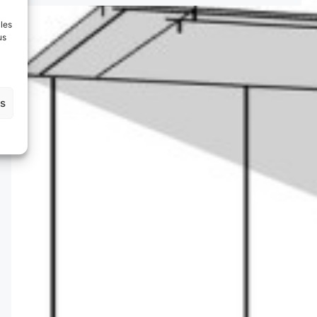
 les
us
es